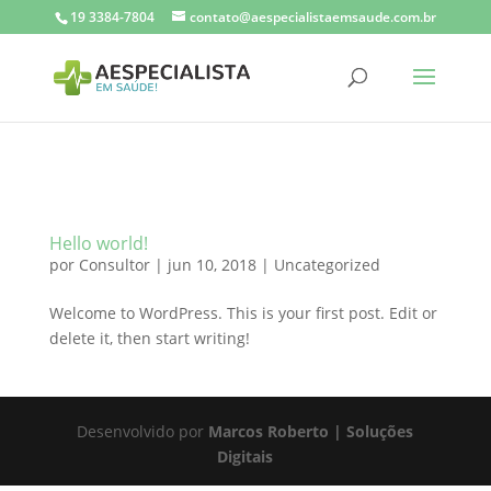
Veja mais diretrizes sobre como configurar a tag global do site.
19 3384-7804
contato@aespecialistaemsaude.com.br
Veja mais diretrizes sobre como configurar a tag global do site.
Hello world!
por
Consultor
|
jun 10, 2018
|
Uncategorized
Welcome to WordPress. This is your first post. Edit or
delete it, then start writing!
Desenvolvido por
Marcos Roberto | Soluções
Digitais